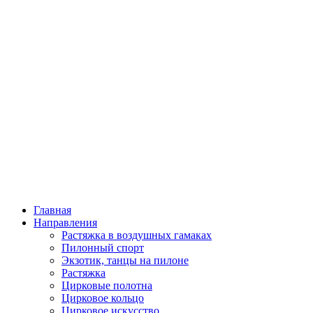
Перейти
к
содержимому
Главная
Направления
Растяжка в воздушных гамаках
Пилонный спорт
Экзотик, танцы на пилоне
Растяжка
Цирковые полотна
Цирковое кольцо
Цирковое искусство