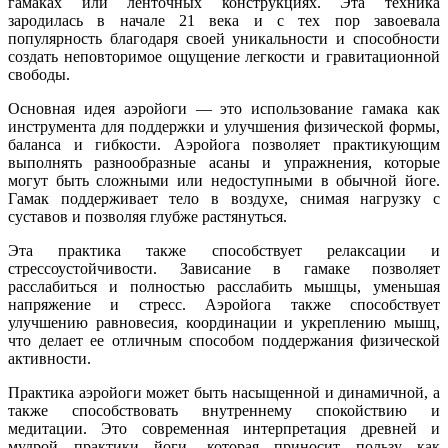
гамаках или ленточных конструкциях. Эта техника
зародилась в начале 21 века и с тех пор завоевала
популярность благодаря своей уникальности и способности
создать неповторимое ощущение легкости и гравитационной
свободы.
Основная идея аэройоги — это использование гамака как
инструмента для поддержки и улучшения физической формы,
баланса и гибкости. Аэройога позволяет практикующим
выполнять разнообразные асаны и упражнения, которые
могут быть сложными или недоступными в обычной йоге.
Гамак поддерживает тело в воздухе, снимая нагрузку с
суставов и позволяя глубже растянуться.
Эта практика также способствует релаксации и
стрессоустойчивости. Зависание в гамаке позволяет
расслабиться и полностью расслабить мышцы, уменьшая
напряжение и стресс. Аэройога также способствует
улучшению равновесия, координации и укреплению мышц,
что делает ее отличным способом поддержания физической
активности.
Практика аэройоги может быть насыщенной и динамичной, а
также способствовать внутреннему спокойствию и
медитации. Это современная интерпретация древней и
мудрой практики йоги, которая приносит пользу как